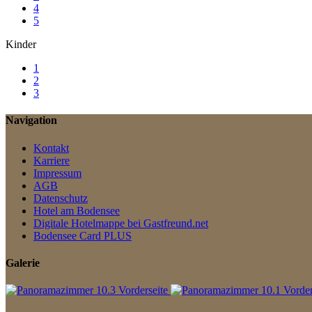
4
5
Kinder
1
2
3
Navigation
Kontakt
Karriere
Impressum
AGB
Datenschutz
Hotel am Bodensee
Digitale Hotelmappe bei Gastfreund.net
Bodensee Card PLUS
Galerie