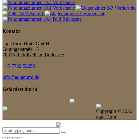
Kontakt
aquaTurm Hotel GmbH
Güttingerstraße 15
78315 Radolfzell am Bodensee
+49 7732 52255
info@aquaturm.de
Gefördert durch
Copyright ©
2026
aquaTurm