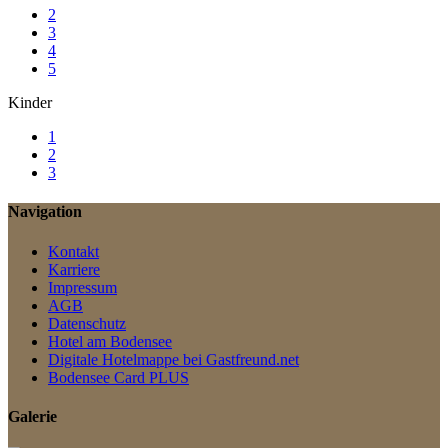
2
3
4
5
Kinder
1
2
3
Navigation
Kontakt
Karriere
Impressum
AGB
Datenschutz
Hotel am Bodensee
Digitale Hotelmappe bei Gastfreund.net
Bodensee Card PLUS
Galerie