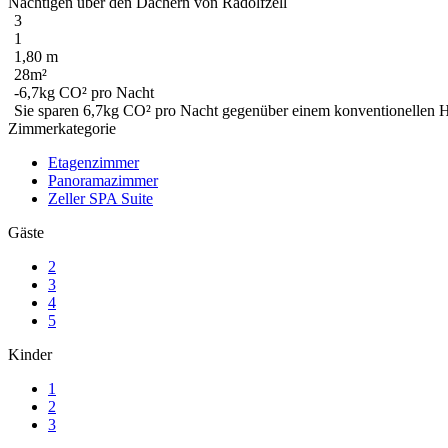
Nächtigen über den Dächern von Radolfzell
3
1
1,80 m
28m²
-6,7kg CO² pro Nacht
Sie sparen
6,7kg CO²
pro Nacht gegenüber einem konventionellen Hot
Zimmerkategorie
Etagenzimmer
Panoramazimmer
Zeller SPA Suite
Gäste
2
3
4
5
Kinder
1
2
3