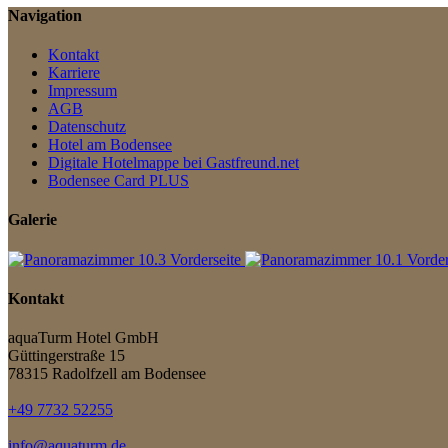
Navigation
Kontakt
Karriere
Impressum
AGB
Datenschutz
Hotel am Bodensee
Digitale Hotelmappe bei Gastfreund.net
Bodensee Card PLUS
Galerie
Kontakt
aquaTurm Hotel GmbH
Güttingerstraße 15
78315 Radolfzell am Bodensee
+49 7732 52255
info@aquaturm.de