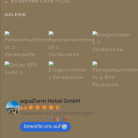
Bodensee Card PLUS
GALERIE
aquaTurm Hotel GmbH
4.5
Basierend auf 549 Bewertungen
powered by
G
o
o
g
l
e
bewerte uns auf