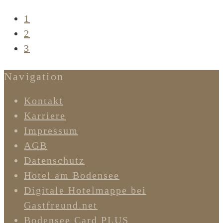
1
2
3
Navigation
Kontakt
Karriere
Impressum
AGB
Datenschutz
Hotel am Bodensee
Digitale Hotelmappe bei
Gastfreund.net
Bodensee Card PLUS