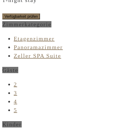
1-night stay
Verfügbarkeit prüfen
Zimmerkategorie
Etagenzimmer
Panoramazimmer
Zeller SPA Suite
Gäste
2
3
4
5
Kinder