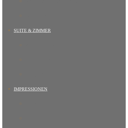
Standesamtliche Trauung
Unser Team
SUITE & ZIMMER
Zeller SPA Suite
Panoramazimmer
Etagenzimmer
IMPRESSIONEN
Galerie
Virtueller Rundgang