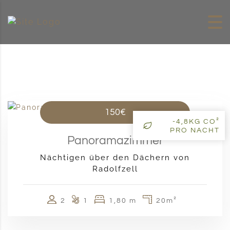
Skip to content
150€
-4,8KG CO²
PRO NACHT
Panoramazimmer
Nächtigen über den Dächern von
Radolfzell
2
1
1,80 m
20m²