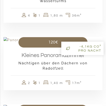
Wasserturms
4
1
1,80 m
36m²
120€
-4,1KG CO²
PRO NACHT
Kleines Panoramazimmer
Nächtigen über den Dächern von
Radolfzell
2
1
1,40 m
17m²