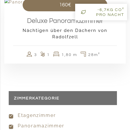
160€
-6,7KG CO²
PRO NACHT
Deluxe Panoramazimmer
Nächtigen über den Dächern von
Radolfzell
3
1
1,80 m
28m²
ZIMMERKATEGORIE
Etagenzimmer
Panoramazimmer