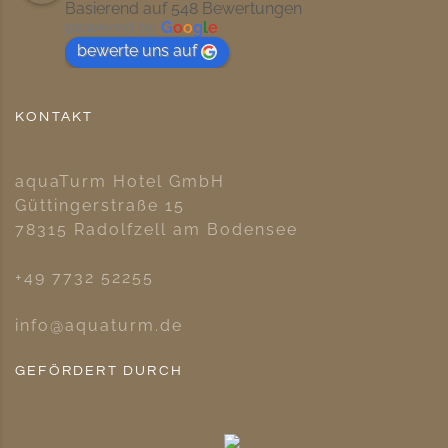
Basierend auf 548 Bewertungen
powered by
G
o
o
g
l
e
bewerte uns auf
KONTAKT
aquaTurm Hotel GmbH
Güttingerstraße 15
78315 Radolfzell am Bodensee
+49 7732 52255
info@aquaturm.de
GEFÖRDERT DURCH