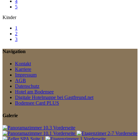
4
5
Kinder
1
2
3
Navigation
Kontakt
Karriere
Impressum
AGB
Datenschutz
Hotel am Bodensee
Digitale Hotelmappe bei Gastfreund.net
Bodensee Card PLUS
Galerie