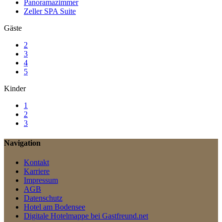
Panoramazimmer
Zeller SPA Suite
Gäste
2
3
4
5
Kinder
1
2
3
Navigation
Kontakt
Karriere
Impressum
AGB
Datenschutz
Hotel am Bodensee
Digitale Hotelmappe bei Gastfreund.net