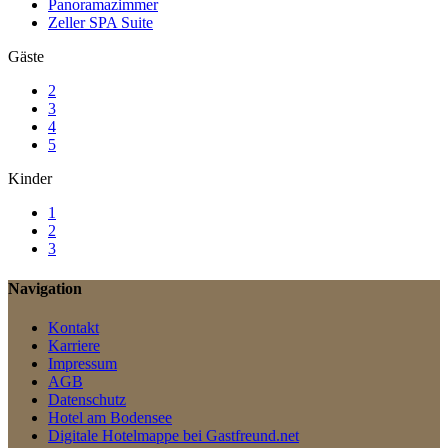
Panoramazimmer
Zeller SPA Suite
Gäste
2
3
4
5
Kinder
1
2
3
Navigation
Kontakt
Karriere
Impressum
AGB
Datenschutz
Hotel am Bodensee
Digitale Hotelmappe bei Gastfreund.net