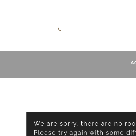
Skip to content
Deutsch
+49 7732 52255
A
We are sorry, there are no ro
Please try again with some dif