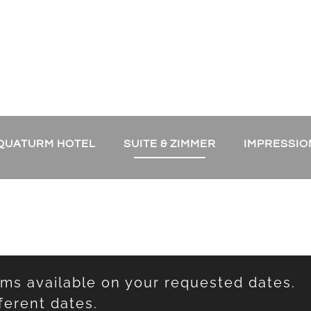
QUATURM HOTEL
SUITE & ZIMMER
IMPRESSI
oms available on your requested dates.
ferent dates.