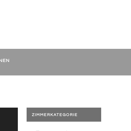
in Radolfzell
Webcam
ONEN
ZIMMERKATEGORIE