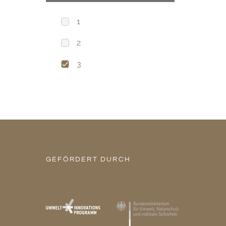
1
2
3
GEFÖRDERT DURCH
H