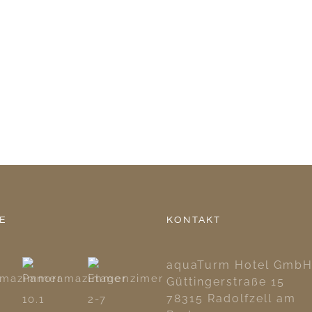
IE
KONTAKT
aquaTurm Hotel Gmb
Güttingerstraße 15
78315 Radolfzell am