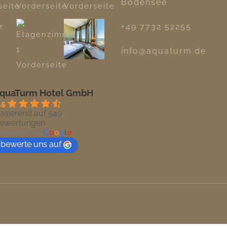
Bodensee
+49 7732 52255
info@aquaturm.de
quaTurm Hotel GmbH
.5
asierend auf 549
ewertungen
owered by
G
o
o
g
l
e
bewerte uns auf