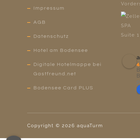
Impressum
AGB
Datenschutz
Hotel am Bodensee
a
4
Digitale Hotelmappe bei
B
Gastfreund.net
B
p
Bodensee Card PLUS
Copyright ©
2026
aquaTurm