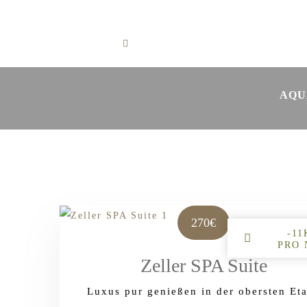
Skip to content
Deutsch
+49 7732 52255
AQU
270€
-11
PRO
Zeller SPA Suite
Luxus pur genießen in der obersten Et