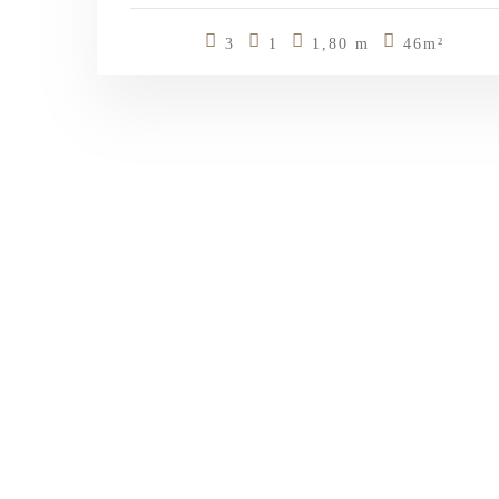
3
1
1,80 m
46m²