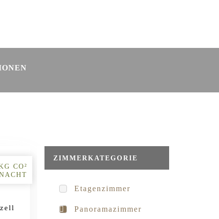
in Radolfzell
Webcam
IONEN
ZIMMERKATEGORIE
7KG CO²
 NACHT
Etagenzimmer
zell
Panoramazimmer