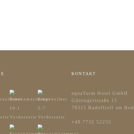
IE
KONTAKT
aquaTurm Hotel GmbH
Güttingerstraße 15
78315 Radolfzell am Bod
+49 7732 52255