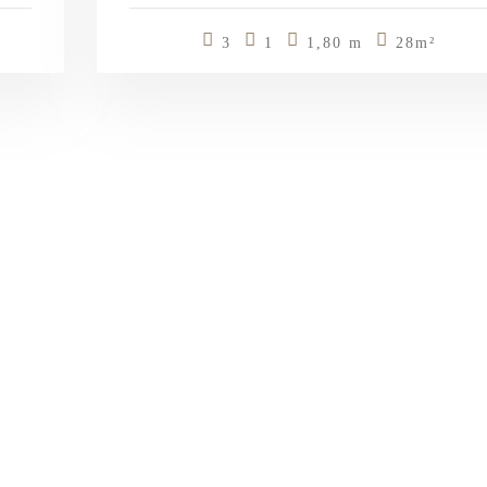
3
1
1,80 m
28m²